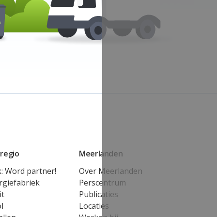
regio
Meerlanden
k: Word partner!
Over Meerlanden
rgiefabriek
Perscentrum
it
Publicaties
l
Locaties