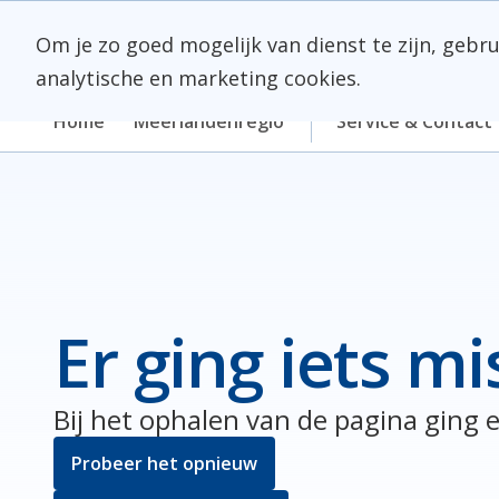
Skip
Meerlanden Logo
naar
Om je zo goed mogelijk van dienst te zijn, gebr
inhoud
analytische en marketing cookies.
Home
Meerlandenregio
Service & Contact
Er ging iets mi
Bij het ophalen van de pagina ging e
Probeer het opnieuw