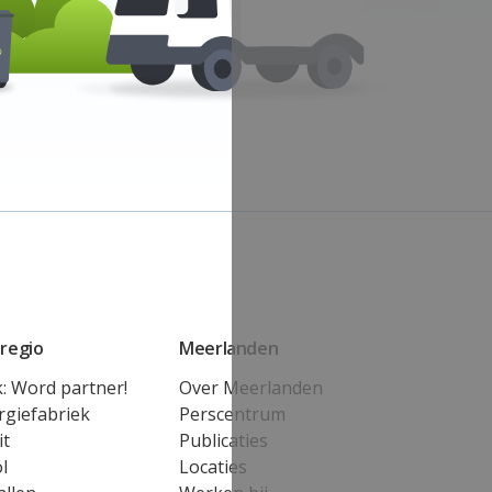
regio
Meerlanden
k: Word partner!
Over Meerlanden
rgiefabriek
Perscentrum
it
Publicaties
l
Locaties