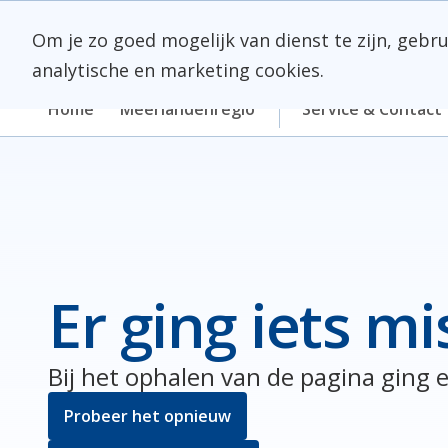
Skip
Meerlanden Logo
naar
Om je zo goed mogelijk van dienst te zijn, gebr
inhoud
analytische en marketing cookies.
Home
Meerlandenregio
Service & Contact
Er ging iets mi
Bij het ophalen van de pagina ging e
Probeer het opnieuw