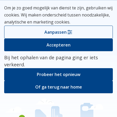
Skip
Meerlanden Logo
Om je zo goed mogelijk van dienst te zijn, gebruiken wij
naar
Open
cookies. Wij maken onderscheid tussen noodzakelijke,
inhoud
analytische en marketing cookies.
Kies je gemeente
Aanpassen
Er ging iets mis
Accepteren
Bij het ophalen van de pagina ging er iets
verkeerd.
Probeer het opnieuw
Of ga terug naar home