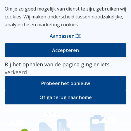
Skip
Meerlanden Logo
Om je zo goed mogelijk van dienst te zijn, gebruiken wij
naar
Open
cookies. Wij maken onderscheid tussen noodzakelijke,
inhoud
analytische en marketing cookies.
Kies je gemeente
Aanpassen
Er ging iets mis
Accepteren
Bij het ophalen van de pagina ging er iets
verkeerd.
Probeer het opnieuw
Of ga terug naar home