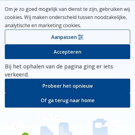
Skip
Meerlanden Logo
Om je zo goed mogelijk van dienst te zijn, gebruiken wij
naar
Open
cookies. Wij maken onderscheid tussen noodzakelijke,
inhoud
analytische en marketing cookies.
Kies je gemeente
Aanpassen
Er ging iets mis
Accepteren
Bij het ophalen van de pagina ging er iets
verkeerd.
Probeer het opnieuw
Of ga terug naar home