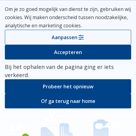
Skip
Meerlanden Logo
Om je zo goed mogelijk van dienst te zijn, gebruiken wij
naar
Open
cookies. Wij maken onderscheid tussen noodzakelijke,
inhoud
analytische en marketing cookies.
Kies je gemeente
Aanpassen
Er ging iets mis
Accepteren
Bij het ophalen van de pagina ging er iets
verkeerd.
Probeer het opnieuw
Of ga terug naar home