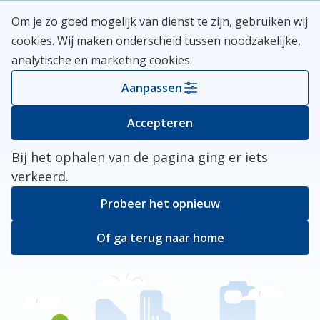
Skip
Meerlanden Logo
Om je zo goed mogelijk van dienst te zijn, gebruiken wij
naar
Open
cookies. Wij maken onderscheid tussen noodzakelijke,
inhoud
analytische en marketing cookies.
Kies je gemeente
Aanpassen
Er ging iets mis
Accepteren
Bij het ophalen van de pagina ging er iets
verkeerd.
Probeer het opnieuw
Of ga terug naar home