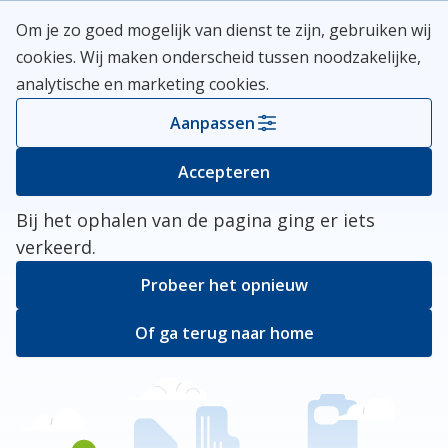
Skip
Meerlanden Logo
Om je zo goed mogelijk van dienst te zijn, gebruiken wij
naar
Open
cookies. Wij maken onderscheid tussen noodzakelijke,
inhoud
analytische en marketing cookies.
Kies je gemeente
Aanpassen
Er ging iets mis
Accepteren
Bij het ophalen van de pagina ging er iets
verkeerd.
Probeer het opnieuw
Of ga terug naar home