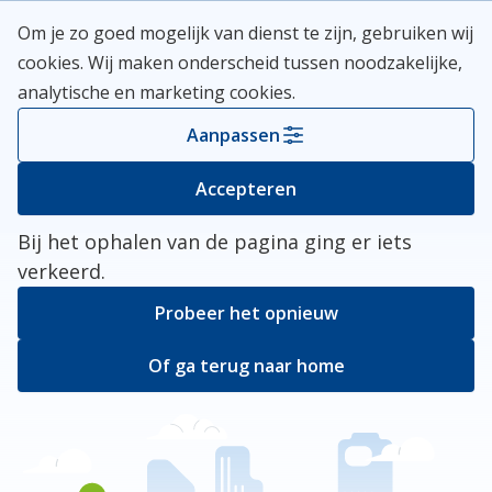
Skip
Meerlanden Logo
Om je zo goed mogelijk van dienst te zijn, gebruiken wij
naar
Open
cookies. Wij maken onderscheid tussen noodzakelijke,
inhoud
analytische en marketing cookies.
Kies je gemeente
Aanpassen
Er ging iets mis
Accepteren
Bij het ophalen van de pagina ging er iets
verkeerd.
Probeer het opnieuw
Of ga terug naar home