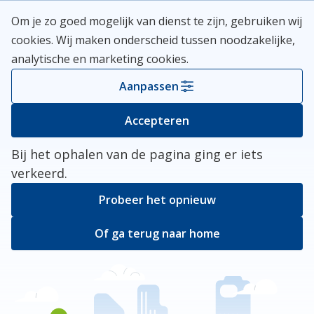
Skip
Meerlanden Logo
Om je zo goed mogelijk van dienst te zijn, gebruiken wij
naar
Open
cookies. Wij maken onderscheid tussen noodzakelijke,
inhoud
analytische en marketing cookies.
Kies je gemeente
Aanpassen
Er ging iets mis
Accepteren
Bij het ophalen van de pagina ging er iets
verkeerd.
Probeer het opnieuw
Of ga terug naar home