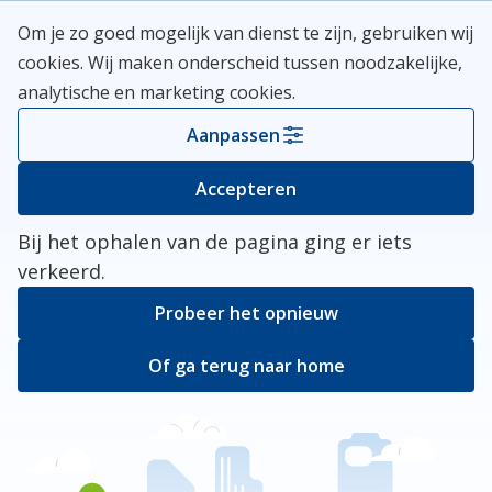
Skip
Meerlanden Logo
Om je zo goed mogelijk van dienst te zijn, gebruiken wij
naar
Open
cookies. Wij maken onderscheid tussen noodzakelijke,
inhoud
analytische en marketing cookies.
Kies je gemeente
Aanpassen
Er ging iets mis
Accepteren
Bij het ophalen van de pagina ging er iets
verkeerd.
Probeer het opnieuw
Of ga terug naar home