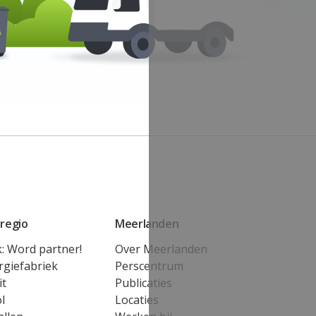
regio
Meerlanden
k: Word partner!
Over Meerlanden
rgiefabriek
Perscentrum
it
Publicaties
l
Locaties