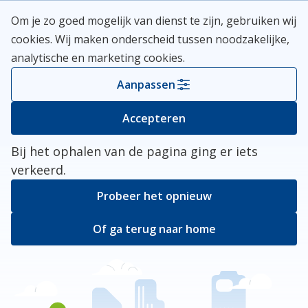
Skip
Meerlanden Logo
Om je zo goed mogelijk van dienst te zijn, gebruiken wij
naar
Open
cookies. Wij maken onderscheid tussen noodzakelijke,
inhoud
analytische en marketing cookies.
Kies je gemeente
Aanpassen
Er ging iets mis
Accepteren
Bij het ophalen van de pagina ging er iets
verkeerd.
Probeer het opnieuw
Of ga terug naar home