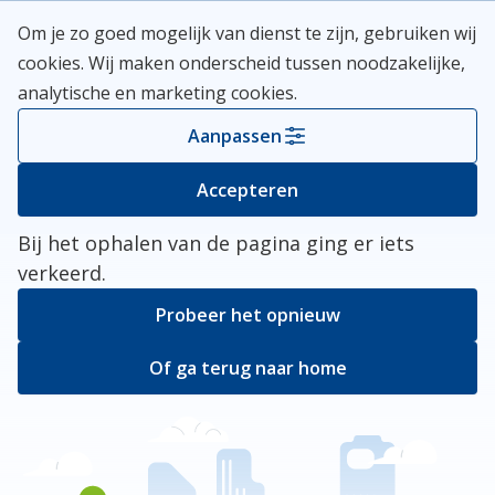
Skip
Meerlanden Logo
Om je zo goed mogelijk van dienst te zijn, gebruiken wij
naar
Open
cookies. Wij maken onderscheid tussen noodzakelijke,
inhoud
analytische en marketing cookies.
Kies je gemeente
Aanpassen
Er ging iets mis
Accepteren
Bij het ophalen van de pagina ging er iets
verkeerd.
Probeer het opnieuw
Of ga terug naar home