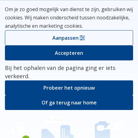
Skip
Meerlanden Logo
Om je zo goed mogelijk van dienst te zijn, gebruiken wij
naar
Open
cookies. Wij maken onderscheid tussen noodzakelijke,
inhoud
analytische en marketing cookies.
Kies je gemeente
Aanpassen
Er ging iets mis
Accepteren
Bij het ophalen van de pagina ging er iets
verkeerd.
Probeer het opnieuw
Of ga terug naar home