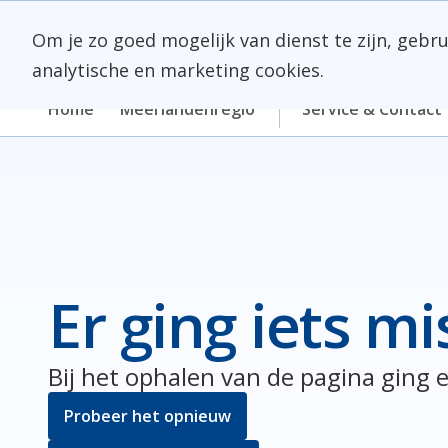
Skip
Meerlanden Logo
naar
Om je zo goed mogelijk van dienst te zijn, gebr
inhoud
analytische en marketing cookies.
Home
Meerlandenregio
Service & Contact
Er ging iets mi
Bij het ophalen van de pagina ging e
Probeer het opnieuw