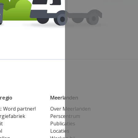
regio
Meerlanden
k: Word partner!
Over Meerlanden
rgiefabriek
Perscentrum
it
Publicaties
l
Locaties