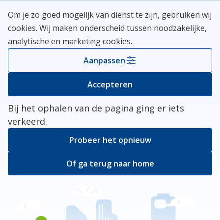
Skip
Meerlanden Logo
Om je zo goed mogelijk van dienst te zijn, gebruiken wij
naar
Open
cookies. Wij maken onderscheid tussen noodzakelijke,
inhoud
analytische en marketing cookies.
Kies je gemeente
Aanpassen
Er ging iets mis
Accepteren
Bij het ophalen van de pagina ging er iets
verkeerd.
Probeer het opnieuw
Of ga terug naar home