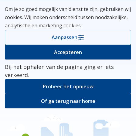
Skip
Meerlanden Logo
Om je zo goed mogelijk van dienst te zijn, gebruiken wij
naar
Open
cookies. Wij maken onderscheid tussen noodzakelijke,
inhoud
analytische en marketing cookies.
Kies je gemeente
Aanpassen
Er ging iets mis
Accepteren
Bij het ophalen van de pagina ging er iets
verkeerd.
Probeer het opnieuw
Of ga terug naar home