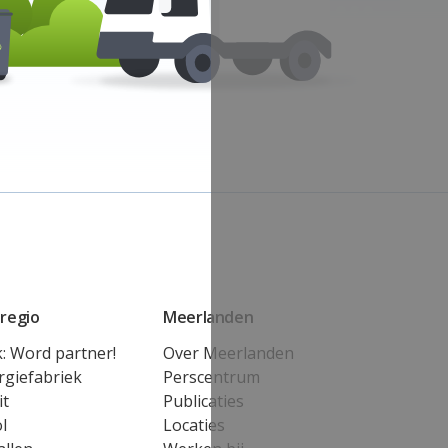
regio
Meerlanden
k: Word partner!
Over Meerlanden
rgiefabriek
Perscentrum
it
Publicaties
l
Locaties