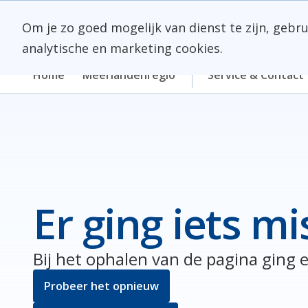
Skip
Meerlanden Logo
naar
Om je zo goed mogelijk van dienst te zijn, gebr
inhoud
analytische en marketing cookies.
Home
Meerlandenregio
Service & Contact
Er ging iets mi
Bij het ophalen van de pagina ging e
Probeer het opnieuw