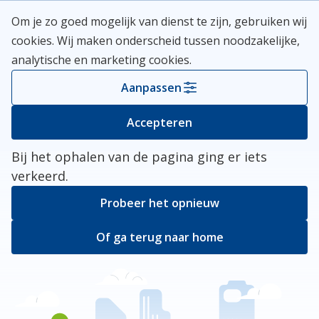
Skip
Meerlanden Logo
Om je zo goed mogelijk van dienst te zijn, gebruiken wij
naar
Open
cookies. Wij maken onderscheid tussen noodzakelijke,
inhoud
analytische en marketing cookies.
Kies je gemeente
Aanpassen
Er ging iets mis
Accepteren
Bij het ophalen van de pagina ging er iets
verkeerd.
Probeer het opnieuw
Of ga terug naar home