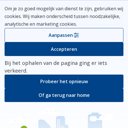
Skip
Meerlanden Logo
Om je zo goed mogelijk van dienst te zijn, gebruiken wij
naar
Open
cookies. Wij maken onderscheid tussen noodzakelijke,
inhoud
analytische en marketing cookies.
Kies je gemeente
Aanpassen
Er ging iets mis
Accepteren
Bij het ophalen van de pagina ging er iets
verkeerd.
Probeer het opnieuw
Of ga terug naar home