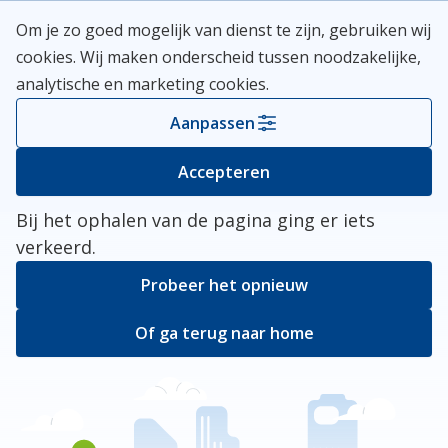
Skip
Meerlanden Logo
Om je zo goed mogelijk van dienst te zijn, gebruiken wij
naar
Open
cookies. Wij maken onderscheid tussen noodzakelijke,
inhoud
analytische en marketing cookies.
Kies je gemeente
Aanpassen
Er ging iets mis
Accepteren
Bij het ophalen van de pagina ging er iets
verkeerd.
Probeer het opnieuw
Of ga terug naar home