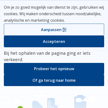
Skip
Meerlanden Logo
Om je zo goed mogelijk van dienst te zijn, gebruiken wij
naar
Open
cookies. Wij maken onderscheid tussen noodzakelijke,
inhoud
analytische en marketing cookies.
Kies je gemeente
Aanpassen
Er ging iets mis
Accepteren
Bij het ophalen van de pagina ging er iets
verkeerd.
Probeer het opnieuw
Of ga terug naar home