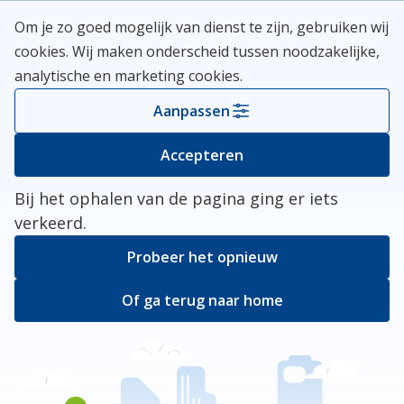
Skip
Meerlanden Logo
Om je zo goed mogelijk van dienst te zijn, gebruiken wij
naar
Open
cookies. Wij maken onderscheid tussen noodzakelijke,
inhoud
analytische en marketing cookies.
Kies je gemeente
Aanpassen
Er ging iets mis
Accepteren
Bij het ophalen van de pagina ging er iets
verkeerd.
Probeer het opnieuw
Of ga terug naar home