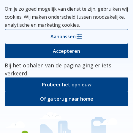
Skip
Meerlanden Logo
Om je zo goed mogelijk van dienst te zijn, gebruiken wij
naar
Open
cookies. Wij maken onderscheid tussen noodzakelijke,
inhoud
analytische en marketing cookies.
Kies je gemeente
Aanpassen
Er ging iets mis
Accepteren
Bij het ophalen van de pagina ging er iets
verkeerd.
Probeer het opnieuw
Of ga terug naar home