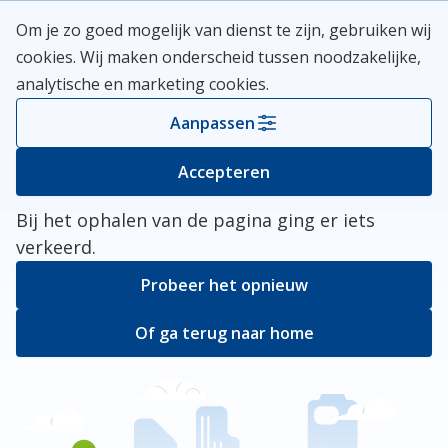
Skip
Meerlanden Logo
Om je zo goed mogelijk van dienst te zijn, gebruiken wij
naar
Open
cookies. Wij maken onderscheid tussen noodzakelijke,
inhoud
analytische en marketing cookies.
Kies je gemeente
Aanpassen
Er ging iets mis
Accepteren
Bij het ophalen van de pagina ging er iets
verkeerd.
Probeer het opnieuw
Of ga terug naar home