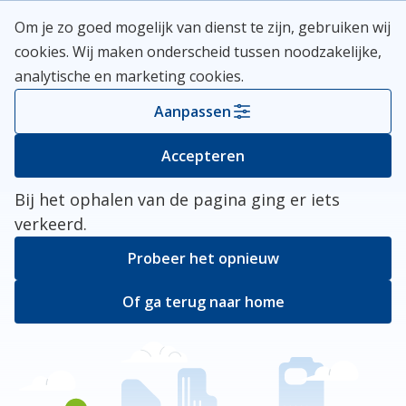
Skip
Meerlanden Logo
Om je zo goed mogelijk van dienst te zijn, gebruiken wij
naar
Open
cookies. Wij maken onderscheid tussen noodzakelijke,
inhoud
analytische en marketing cookies.
Kies je gemeente
Aanpassen
Er ging iets mis
Accepteren
Bij het ophalen van de pagina ging er iets
verkeerd.
Probeer het opnieuw
Of ga terug naar home