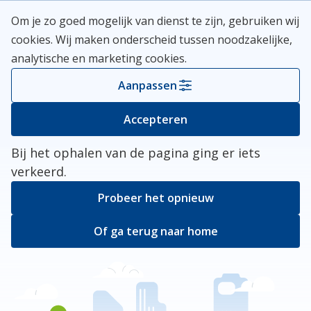
Skip
Meerlanden Logo
Om je zo goed mogelijk van dienst te zijn, gebruiken wij
naar
Open
cookies. Wij maken onderscheid tussen noodzakelijke,
inhoud
analytische en marketing cookies.
Kies je gemeente
Aanpassen
Er ging iets mis
Accepteren
Bij het ophalen van de pagina ging er iets
verkeerd.
Probeer het opnieuw
Of ga terug naar home