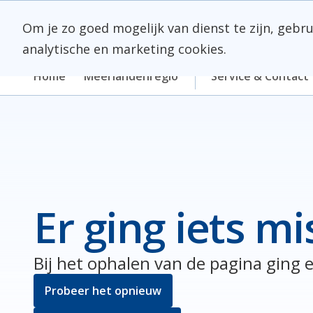
Skip
Meerlanden Logo
naar
Om je zo goed mogelijk van dienst te zijn, gebr
inhoud
analytische en marketing cookies.
Home
Meerlandenregio
Service & Contact
Er ging iets mi
Bij het ophalen van de pagina ging e
Probeer het opnieuw