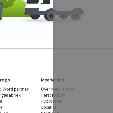
regio
Meerlanden
k: Word partner!
Over Meerlanden
rgiefabriek
Perscentrum
it
Publicaties
l
Locaties