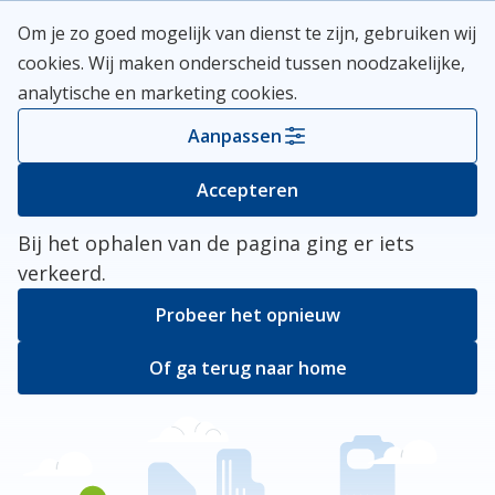
Skip
Meerlanden Logo
Om je zo goed mogelijk van dienst te zijn, gebruiken wij
naar
Open
cookies. Wij maken onderscheid tussen noodzakelijke,
inhoud
analytische en marketing cookies.
Kies je gemeente
Aanpassen
Er ging iets mis
Accepteren
Bij het ophalen van de pagina ging er iets
verkeerd.
Probeer het opnieuw
Of ga terug naar home