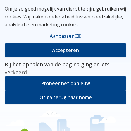
Skip
Meerlanden Logo
Om je zo goed mogelijk van dienst te zijn, gebruiken wij
naar
Open
cookies. Wij maken onderscheid tussen noodzakelijke,
inhoud
analytische en marketing cookies.
Kies je gemeente
Aanpassen
Er ging iets mis
Accepteren
Bij het ophalen van de pagina ging er iets
verkeerd.
Probeer het opnieuw
Of ga terug naar home