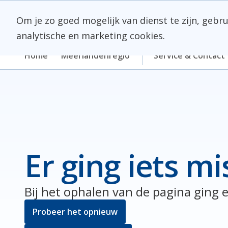
Skip
Meerlanden Logo
naar
Om je zo goed mogelijk van dienst te zijn, gebr
inhoud
analytische en marketing cookies.
Home
Meerlandenregio
Service & Contact
Er ging iets mi
Bij het ophalen van de pagina ging e
Probeer het opnieuw