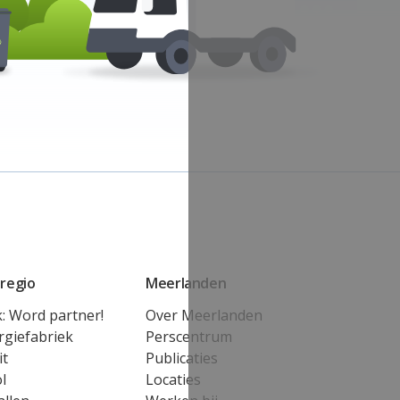
regio
Meerlanden
k: Word partner!
Over Meerlanden
rgiefabriek
Perscentrum
it
Publicaties
l
Locaties