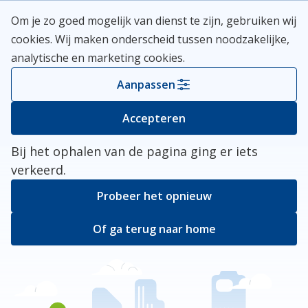
Skip
Meerlanden Logo
Om je zo goed mogelijk van dienst te zijn, gebruiken wij
naar
Open
cookies. Wij maken onderscheid tussen noodzakelijke,
inhoud
analytische en marketing cookies.
Kies je gemeente
Aanpassen
Er ging iets mis
Accepteren
Bij het ophalen van de pagina ging er iets
verkeerd.
Probeer het opnieuw
Of ga terug naar home