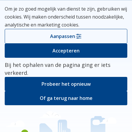
Skip
Meerlanden Logo
Om je zo goed mogelijk van dienst te zijn, gebruiken wij
naar
Open
cookies. Wij maken onderscheid tussen noodzakelijke,
inhoud
analytische en marketing cookies.
Kies je gemeente
Aanpassen
Er ging iets mis
Accepteren
Bij het ophalen van de pagina ging er iets
verkeerd.
Probeer het opnieuw
Of ga terug naar home