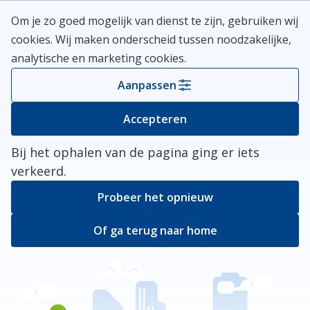
Skip
Meerlanden Logo
Om je zo goed mogelijk van dienst te zijn, gebruiken wij
naar
Open
cookies. Wij maken onderscheid tussen noodzakelijke,
inhoud
analytische en marketing cookies.
Kies je gemeente
Aanpassen
Er ging iets mis
Accepteren
Bij het ophalen van de pagina ging er iets
verkeerd.
Probeer het opnieuw
Of ga terug naar home