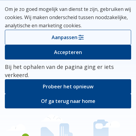
Skip
Meerlanden Logo
Om je zo goed mogelijk van dienst te zijn, gebruiken wij
naar
Open
cookies. Wij maken onderscheid tussen noodzakelijke,
inhoud
analytische en marketing cookies.
Kies je gemeente
Aanpassen
Er ging iets mis
Accepteren
Bij het ophalen van de pagina ging er iets
verkeerd.
Probeer het opnieuw
Of ga terug naar home