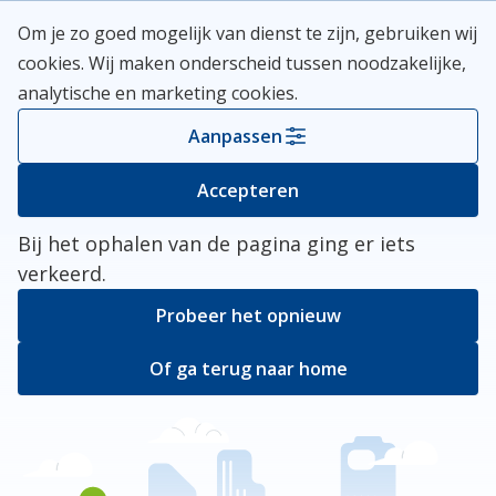
Skip
Meerlanden Logo
Om je zo goed mogelijk van dienst te zijn, gebruiken wij
naar
Open
cookies. Wij maken onderscheid tussen noodzakelijke,
inhoud
analytische en marketing cookies.
Kies je gemeente
Aanpassen
Er ging iets mis
Accepteren
Bij het ophalen van de pagina ging er iets
verkeerd.
Probeer het opnieuw
Of ga terug naar home