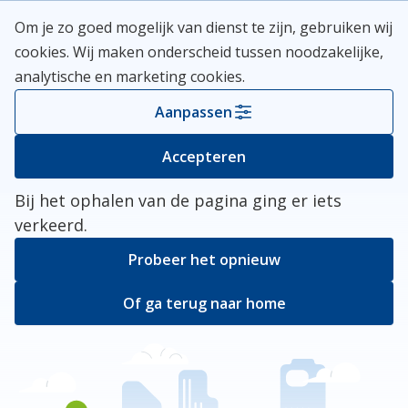
Skip
Meerlanden Logo
Om je zo goed mogelijk van dienst te zijn, gebruiken wij
naar
Open
cookies. Wij maken onderscheid tussen noodzakelijke,
inhoud
analytische en marketing cookies.
Kies je gemeente
Aanpassen
Er ging iets mis
Accepteren
Bij het ophalen van de pagina ging er iets
verkeerd.
Probeer het opnieuw
Of ga terug naar home